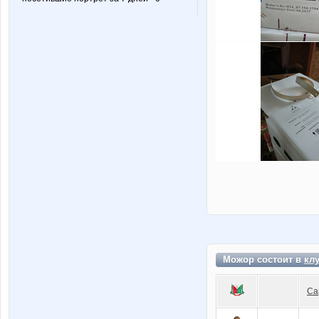
Можор состоит в
кл
Са